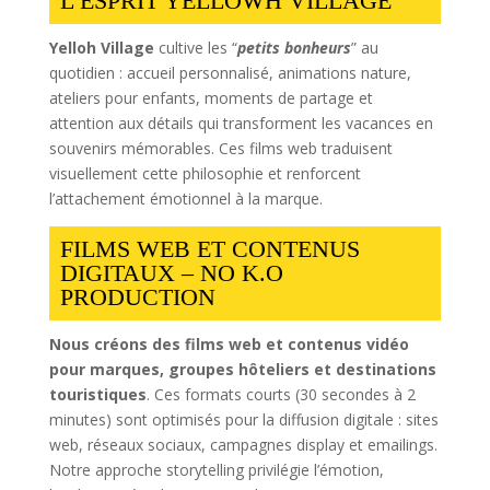
L’ESPRIT YELLOWH VILLAGE
Yelloh Village
cultive les “
petits bonheurs
” au
quotidien : accueil personnalisé, animations nature,
ateliers pour enfants, moments de partage et
attention aux détails qui transforment les vacances en
souvenirs mémorables. Ces films web traduisent
visuellement cette philosophie et renforcent
l’attachement émotionnel à la marque.
FILMS WEB ET CONTENUS
DIGITAUX – NO K.O
PRODUCTION
Nous créons des films web et contenus vidéo
pour marques, groupes hôteliers et destinations
touristiques
. Ces formats courts (30 secondes à 2
minutes) sont optimisés pour la diffusion digitale : sites
web, réseaux sociaux, campagnes display et emailings.
Notre approche storytelling privilégie l’émotion,