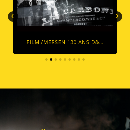
‹
›
FILM /MERSEN 130 ANS D&…