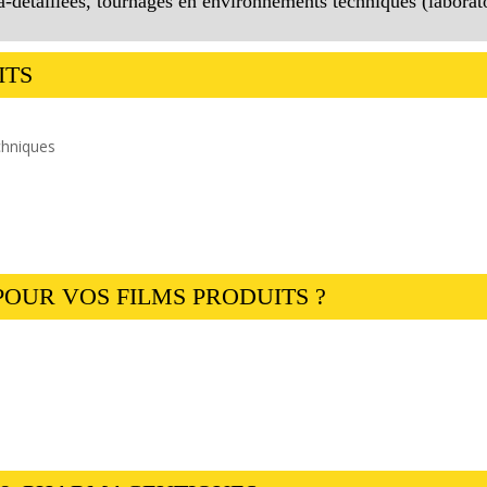
a-détaillées, tournages en environnements techniques (laboratoi
ITS
chniques
POUR VOS FILMS PRODUITS ?