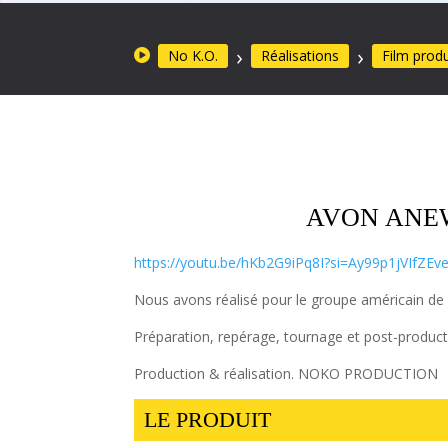
No K.O.
Réalisations
Film produ
AVON ANEW
https://youtu.be/hKb2G9iPq8I?si=Ay99p1jVIfZEv
Nous avons réalisé pour le groupe américain de
Préparation, repérage, tournage et post-product
Production & réalisation. NOKO PRODUCTION
LE PRODUIT