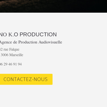
N
.O
PRODUCTION
O K
Agence de Production Audiovisuelle
42 rue Falque
13006 Marseille
06 29 46 91 94
CONTACTEZ-NOUS