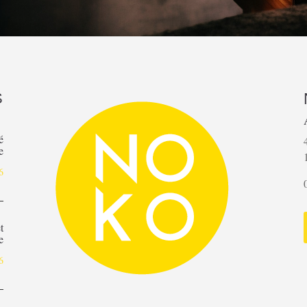
S
é
e
6
t
e
6