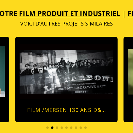
VOTRE
FILM PRODUIT ET INDUSTRIEL
|
F
VOICI D'AUTRES PROJETS SIMILAIRES
FILM /MERSEN 130 ANS D&…