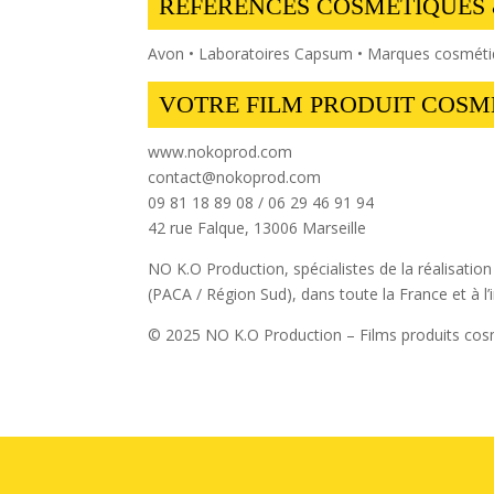
RÉFÉRENCES COSMÉTIQUES
Avon • Laboratoires Capsum • Marques cosmétiq
VOTRE FILM PRODUIT COSM
www.nokoprod.com
contact@nokoprod.com
09 81 18 89 08 / 06 29 46 91 94
42 rue Falque, 13006 Marseille
NO K.O Production, spécialistes de la réalisati
(PACA / Région Sud), dans toute la France et à l’i
© 2025 NO K.O Production – Films produits co