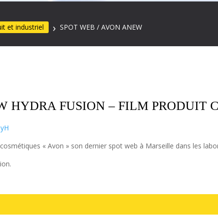
it et industriel
SPOT WEB / AVON ANEW
 HYDRA FUSION – FILM PRODUIT 
eyH
 cosmétiques « Avon » son dernier spot web à Marseille dans les lab
ion.