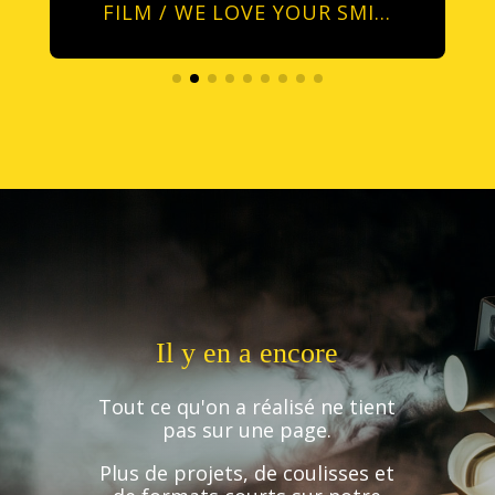
FILM / WE LOVE YOUR SMI…
Il y en a encore
Tout ce qu'on a réalisé ne tient
pas sur une page.
Plus de projets, de coulisses et