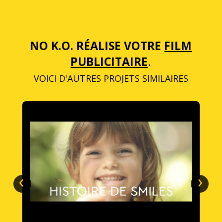
NO K.O. RÉALISE VOTRE
FILM
PUBLICITAIRE
.
VOICI D'AUTRES PROJETS SIMILAIRES
‹
›