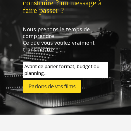
construire ?|un message à
faire passer ?
Nous prenons le temps de
comprendre
Ce que vous voulez vraiment
transmettre
Avant de parler format, budget ou
planning...
Parlons de vos films