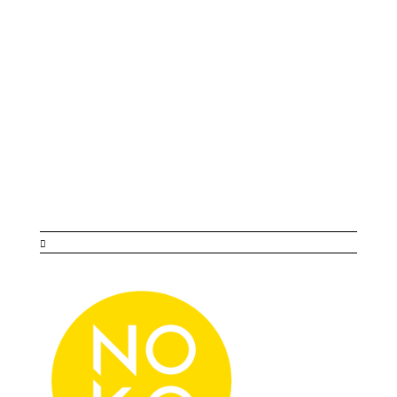
Chez NO K.O Production, certaines rencontres
dépassent le cadre d’un film. SYOU fait partie de
ces histoires rares. Jeune artiste à la voix
singulière, elle écrit, compose et interprète avec
une sincérité bouleversante. Son univers intime
et puissant a donné naissance...
