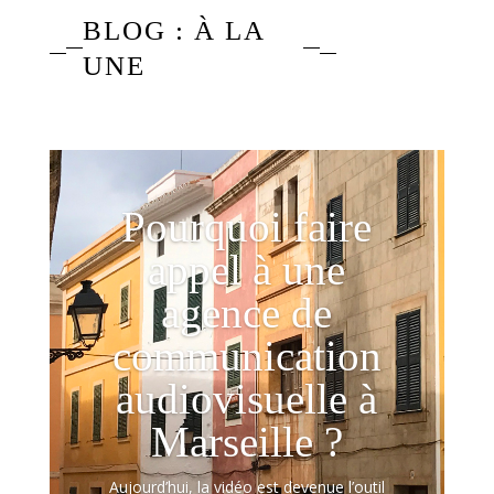
BLOG : À LA
UNE
Pourquoi faire
appel à une
agence de
communication
audiovisuelle à
Marseille ?
Aujourd’hui, la vidéo est devenue l’outil